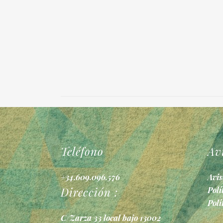
Teléfono
Av
+34.609.096.576
Avis
Dirección :
Polí
Polí
C/Zarza 33 local bajo 13002